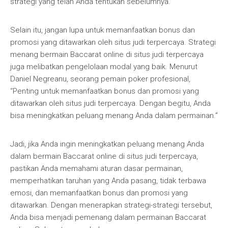
strategi yang telah Anda tentukan sebelumnya.”
Selain itu, jangan lupa untuk memanfaatkan bonus dan
promosi yang ditawarkan oleh situs judi terpercaya. Strategi
menang bermain Baccarat online di situs judi terpercaya
juga melibatkan pengelolaan modal yang baik. Menurut
Daniel Negreanu, seorang pemain poker profesional,
“Penting untuk memanfaatkan bonus dan promosi yang
ditawarkan oleh situs judi terpercaya. Dengan begitu, Anda
bisa meningkatkan peluang menang Anda dalam permainan.”
Jadi, jika Anda ingin meningkatkan peluang menang Anda
dalam bermain Baccarat online di situs judi terpercaya,
pastikan Anda memahami aturan dasar permainan,
memperhatikan taruhan yang Anda pasang, tidak terbawa
emosi, dan memanfaatkan bonus dan promosi yang
ditawarkan. Dengan menerapkan strategi-strategi tersebut,
Anda bisa menjadi pemenang dalam permainan Baccarat