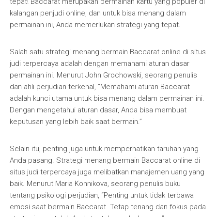
tepat! Baccarat merupakan permainan kartu yang populer di
kalangan penjudi online, dan untuk bisa menang dalam
permainan ini, Anda memerlukan strategi yang tepat.
Salah satu strategi menang bermain Baccarat online di situs
judi terpercaya adalah dengan memahami aturan dasar
permainan ini. Menurut John Grochowski, seorang penulis
dan ahli perjudian terkenal, “Memahami aturan Baccarat
adalah kunci utama untuk bisa menang dalam permainan ini.
Dengan mengetahui aturan dasar, Anda bisa membuat
keputusan yang lebih baik saat bermain.”
Selain itu, penting juga untuk memperhatikan taruhan yang
Anda pasang. Strategi menang bermain Baccarat online di
situs judi terpercaya juga melibatkan manajemen uang yang
baik. Menurut Maria Konnikova, seorang penulis buku
tentang psikologi perjudian, “Penting untuk tidak terbawa
emosi saat bermain Baccarat. Tetap tenang dan fokus pada