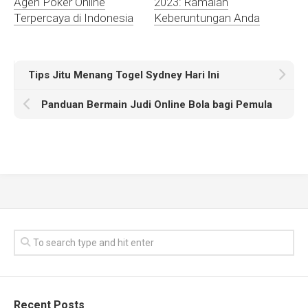
Agen Poker Online
2023: Ramalan
Terpercaya di Indonesia
Keberuntungan Anda
Tips Jitu Menang Togel Sydney Hari Ini
Panduan Bermain Judi Online Bola bagi Pemula
Recent Posts