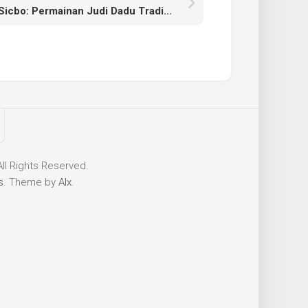
Sicbo: Permainan Judi Dadu Tradisional yang Populer
ll Rights Reserved.
s
. Theme by
Alx
.