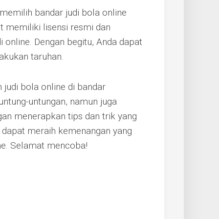
 memilih bandar judi bola online
 memiliki lisensi resmi dan
i online. Dengan begitu, Anda dapat
akukan taruhan.
judi bola online di bandar
untung-untungan, namun juga
an menerapkan tips dan trik yang
da dapat meraih kemenangan yang
ine. Selamat mencoba!