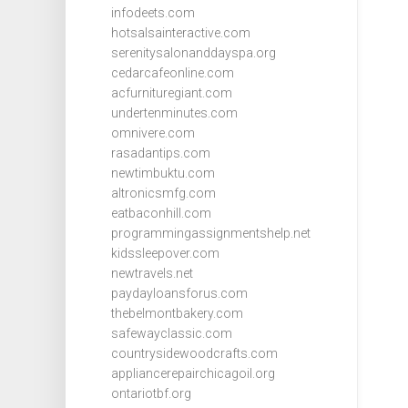
infodeets.com
hotsalsainteractive.com
serenitysalonanddayspa.org
cedarcafeonline.com
acfurnituregiant.com
undertenminutes.com
omnivere.com
rasadantips.com
newtimbuktu.com
altronicsmfg.com
eatbaconhill.com
programmingassignmentshelp.net
kidssleepover.com
newtravels.net
paydayloansforus.com
thebelmontbakery.com
safewayclassic.com
countrysidewoodcrafts.com
appliancerepairchicagoil.org
ontariotbf.org