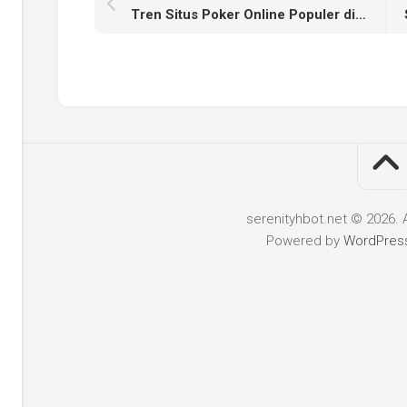
Tren Situs Poker Online Populer di Indonesia pada 2018
serenityhbot.net © 2026. A
Powered by
WordPres