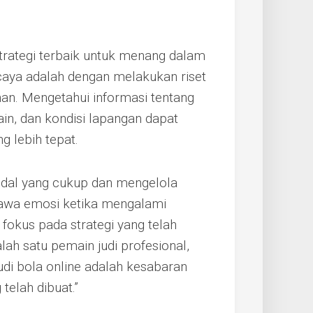
 strategi terbaik untuk menang dalam
rcaya adalah dengan melakukan riset
an. Mengetahui informasi tentang
in, dan kondisi lapangan dapat
 lebih tepat.
modal yang cukup dan mengelola
rbawa emosi ketika mengalami
fokus pada strategi yang telah
lah satu pemain judi profesional,
di bola online adalah kesabaran
telah dibuat.”