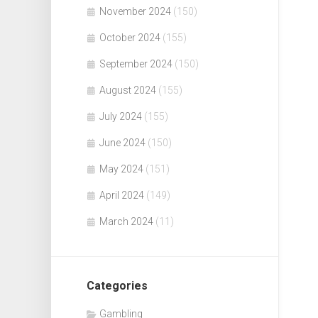
November 2024
(150)
October 2024
(155)
September 2024
(150)
August 2024
(155)
July 2024
(155)
June 2024
(150)
May 2024
(151)
April 2024
(149)
March 2024
(11)
Categories
Gambling