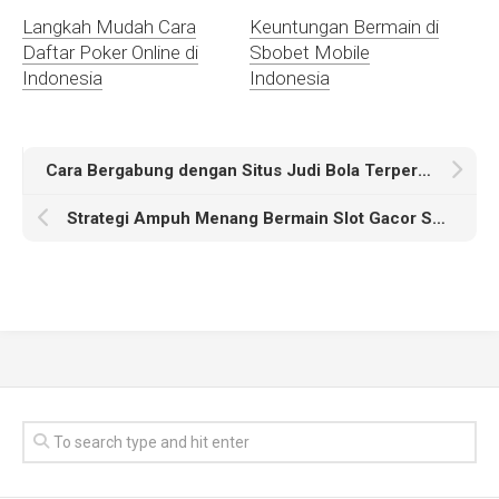
Langkah Mudah Cara
Keuntungan Bermain di
Daftar Poker Online di
Sbobet Mobile
Indonesia
Indonesia
Cara Bergabung dengan Situs Judi Bola Terpercaya dan Terbaik
Strategi Ampuh Menang Bermain Slot Gacor Secara Konsisten