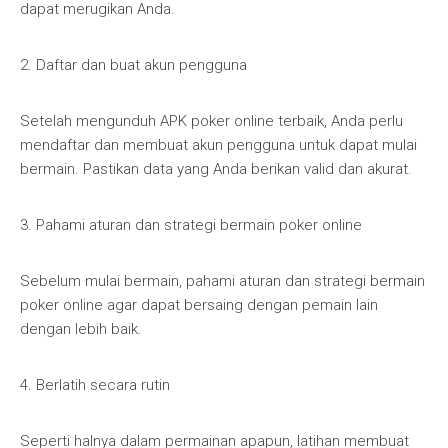
dapat merugikan Anda.
2. Daftar dan buat akun pengguna
Setelah mengunduh APK poker online terbaik, Anda perlu
mendaftar dan membuat akun pengguna untuk dapat mulai
bermain. Pastikan data yang Anda berikan valid dan akurat.
3. Pahami aturan dan strategi bermain poker online
Sebelum mulai bermain, pahami aturan dan strategi bermain
poker online agar dapat bersaing dengan pemain lain
dengan lebih baik.
4. Berlatih secara rutin
Seperti halnya dalam permainan apapun, latihan membuat