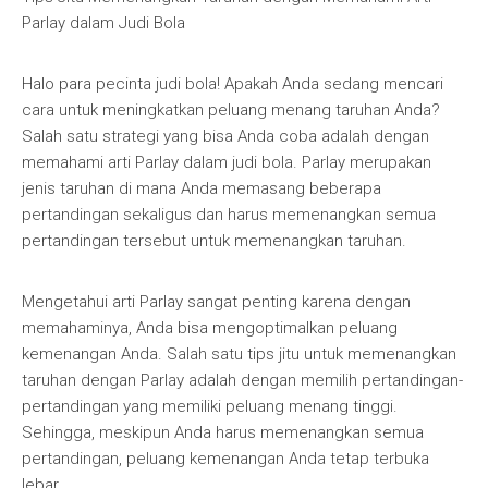
Parlay dalam Judi Bola
Halo para pecinta judi bola! Apakah Anda sedang mencari
cara untuk meningkatkan peluang menang taruhan Anda?
Salah satu strategi yang bisa Anda coba adalah dengan
memahami arti Parlay dalam judi bola. Parlay merupakan
jenis taruhan di mana Anda memasang beberapa
pertandingan sekaligus dan harus memenangkan semua
pertandingan tersebut untuk memenangkan taruhan.
Mengetahui arti Parlay sangat penting karena dengan
memahaminya, Anda bisa mengoptimalkan peluang
kemenangan Anda. Salah satu tips jitu untuk memenangkan
taruhan dengan Parlay adalah dengan memilih pertandingan-
pertandingan yang memiliki peluang menang tinggi.
Sehingga, meskipun Anda harus memenangkan semua
pertandingan, peluang kemenangan Anda tetap terbuka
lebar.