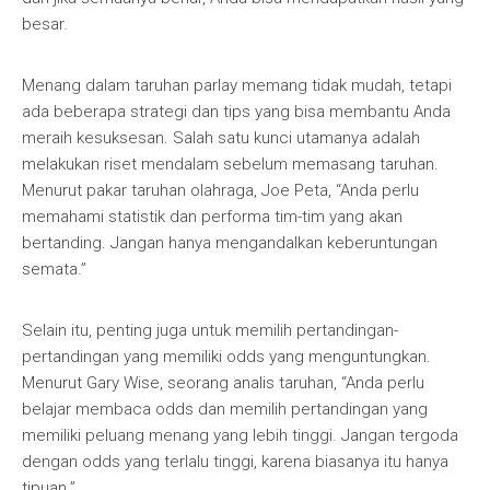
besar.
Menang dalam taruhan parlay memang tidak mudah, tetapi
ada beberapa strategi dan tips yang bisa membantu Anda
meraih kesuksesan. Salah satu kunci utamanya adalah
melakukan riset mendalam sebelum memasang taruhan.
Menurut pakar taruhan olahraga, Joe Peta, “Anda perlu
memahami statistik dan performa tim-tim yang akan
bertanding. Jangan hanya mengandalkan keberuntungan
semata.”
Selain itu, penting juga untuk memilih pertandingan-
pertandingan yang memiliki odds yang menguntungkan.
Menurut Gary Wise, seorang analis taruhan, “Anda perlu
belajar membaca odds dan memilih pertandingan yang
memiliki peluang menang yang lebih tinggi. Jangan tergoda
dengan odds yang terlalu tinggi, karena biasanya itu hanya
tipuan.”