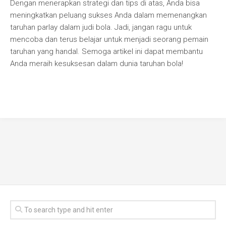
Dengan menerapkan strategi dan tips di atas, Anda bisa
meningkatkan peluang sukses Anda dalam memenangkan
taruhan parlay dalam judi bola. Jadi, jangan ragu untuk
mencoba dan terus belajar untuk menjadi seorang pemain
taruhan yang handal. Semoga artikel ini dapat membantu
Anda meraih kesuksesan dalam dunia taruhan bola!