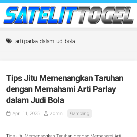
Skip
to
content
arti parlay dalam judi bola
Tips Jitu Memenangkan Taruhan
dengan Memahami Arti Parlay
dalam Judi Bola
April 11, 2025
admin
Gambling
Tips Jitu Memenangkan Taruhan dengan Memahami Arti