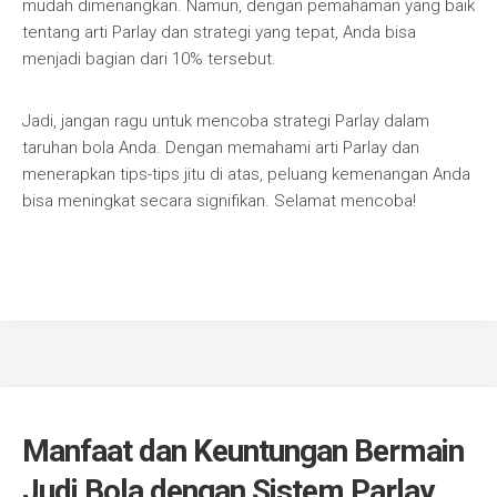
mudah dimenangkan. Namun, dengan pemahaman yang baik
tentang arti Parlay dan strategi yang tepat, Anda bisa
menjadi bagian dari 10% tersebut.
Jadi, jangan ragu untuk mencoba strategi Parlay dalam
taruhan bola Anda. Dengan memahami arti Parlay dan
menerapkan tips-tips jitu di atas, peluang kemenangan Anda
bisa meningkat secara signifikan. Selamat mencoba!
Manfaat dan Keuntungan Bermain
Judi Bola dengan Sistem Parlay