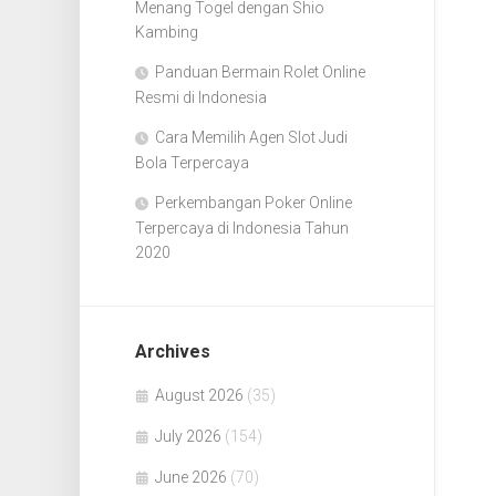
Menang Togel dengan Shio
Kambing
Panduan Bermain Rolet Online
Resmi di Indonesia
Cara Memilih Agen Slot Judi
Bola Terpercaya
Perkembangan Poker Online
Terpercaya di Indonesia Tahun
2020
Archives
August 2026
(35)
July 2026
(154)
June 2026
(70)