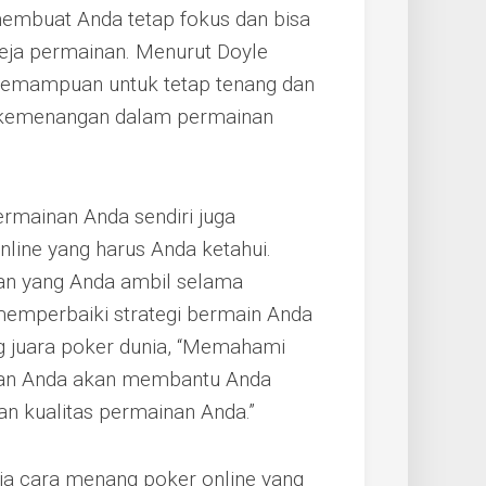
embuat Anda tetap fokus dan bisa
eja permainan. Menurut Doyle
“Kemampuan untuk tetap tenang dan
h kemenangan dalam permainan
ermainan Anda sendiri juga
line yang harus Anda ketahui.
san yang Anda ambil selama
mperbaiki strategi bermain Anda
ng juara poker dunia, “Memahami
nan Anda akan membantu Anda
n kualitas permainan Anda.”
a cara menang poker online yang