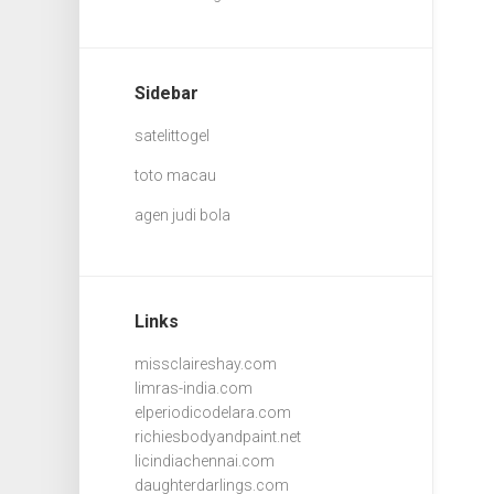
Sidebar
satelittogel
toto macau
agen judi bola
Links
missclaireshay.com
limras-india.com
elperiodicodelara.com
richiesbodyandpaint.net
licindiachennai.com
daughterdarlings.com