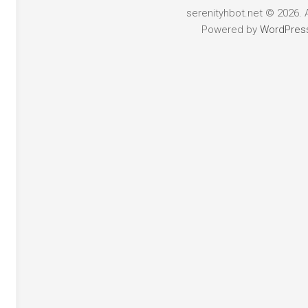
serenityhbot.net © 2026. A
Powered by
WordPres