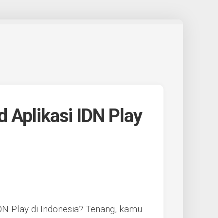
Aplikasi IDN Play
DN Play di Indonesia? Tenang, kamu