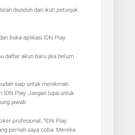
 telah diunduh dan ikuti petunjuk
dan buka aplikasi IDN Play.
au daftar akun baru jika belum
sudah siap untuk menikmati
rm IDN Play. Jangan lupa untuk
gung jawab.
ker profesional, “IDN Play
yang pernah saya coba. Mereka