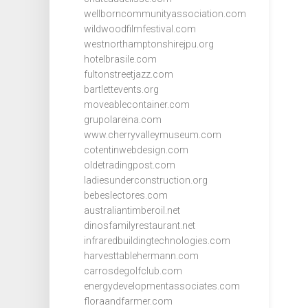
wellborncommunityassociation.com
wildwoodfilmfestival.com
westnorthamptonshirejpu.org
hotelbrasile.com
fultonstreetjazz.com
bartlettevents.org
moveablecontainer.com
grupolareina.com
www.cherryvalleymuseum.com
cotentinwebdesign.com
oldetradingpost.com
ladiesunderconstruction.org
bebeslectores.com
australiantimberoil.net
dinosfamilyrestaurant.net
infraredbuildingtechnologies.com
harvesttablehermann.com
carrosdegolfclub.com
energydevelopmentassociates.com
floraandfarmer.com