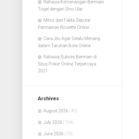
Rahasia Kemenangan Bermain
Togel dengan Shio Ular
Mitos dan Fakta Seputar
Permainan Roulette Online
Cara Jitu Agar Selalu Menang
dalam Taruhan Bola Online
Rahasia Sukses Bermain di
Situs Poker Online Terpercaya
2021
Archives
August 2026
(40)
July 2026
(154)
June 2026
(70)