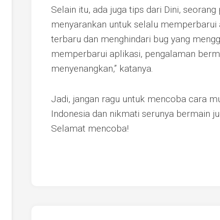
Selain itu, ada juga tips dari Dini, seoran
menyarankan untuk selalu memperbarui a
terbaru dan menghindari bug yang mengg
memperbarui aplikasi, pengalaman berma
menyenangkan,” katanya.
Jadi, jangan ragu untuk mencoba cara mu
Indonesia dan nikmati serunya bermain jud
Selamat mencoba!