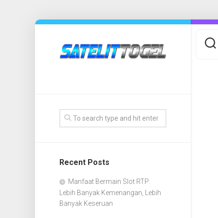
Skip
to
content
Recent Posts
Manfaat Bermain Slot RTP:
Lebih Banyak Kemenangan, Lebih
Banyak Keseruan