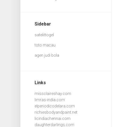
Sidebar
satelittogel
toto macau
agen judi bola
Links
missclaireshay.com
limras-india.com
elperiodicodelara.com
richiesbodyandpaint.net
licindiachennai.com
daughterdarlings.com