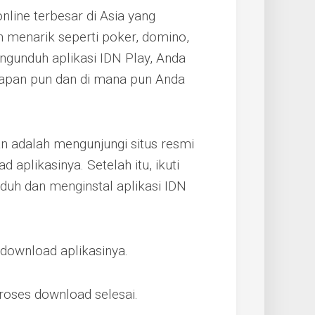
nline terbesar di Asia yang
enarik seperti poker, domino,
gunduh aplikasi IDN Play, Anda
kapan pun dan di mana pun Anda
n adalah mengunjungi situs resmi
aplikasinya. Setelah itu, ikuti
duh dan menginstal aplikasi IDN
k download aplikasinya.
proses download selesai.