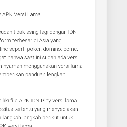
 APK Versi Lama
 sudah tidak asing lagi dengan IDN
form terbesar di Asia yang
ine seperti poker, domino, ceme,
gat bahwa saat ini sudah ada versi
bih nyaman menggunakan versi lama,
memberikan panduan lengkap
ki file APK IDN Play versi lama.
s-situs tertentu yang menyediakan
uti langkah-langkah berikut untuk
K versi lama.