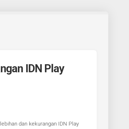
ngan IDN Play
lebihan dan kekurangan IDN Play