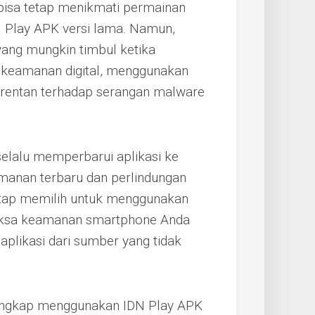
bisa tetap menikmati permainan
N Play APK versi lama. Namun,
yang mungkin timbul ketika
 keamanan digital, menggunakan
 rentan terhadap serangan malware
 selalu memperbarui aplikasi ke
amanan terbaru dan perlindungan
tetap memilih untuk menggunakan
riksa keamanan smartphone Anda
plikasi dari sumber yang tidak
engkap menggunakan IDN Play APK