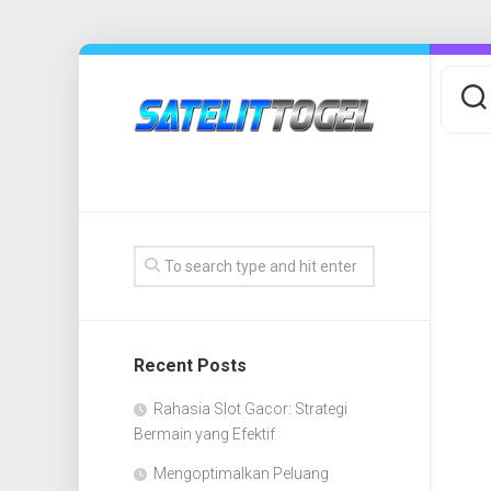
Skip
to
content
Recent Posts
Rahasia Slot Gacor: Strategi
Bermain yang Efektif
Mengoptimalkan Peluang