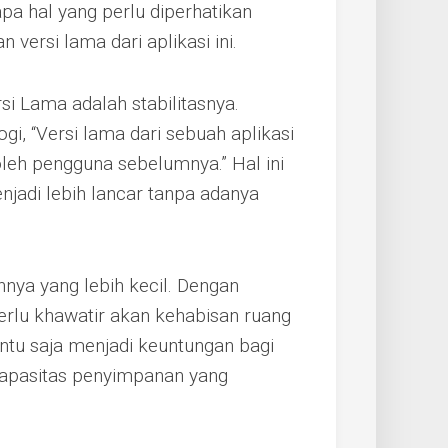
a hal yang perlu diperhatikan
rsi lama dari aplikasi ini.
i Lama adalah stabilitasnya.
i, “Versi lama dari sebuah aplikasi
 oleh pengguna sebelumnya.” Hal ini
di lebih lancar tanpa adanya
annya yang lebih kecil. Dengan
perlu khawatir akan kehabisan ruang
ntu saja menjadi keuntungan bagi
kapasitas penyimpanan yang