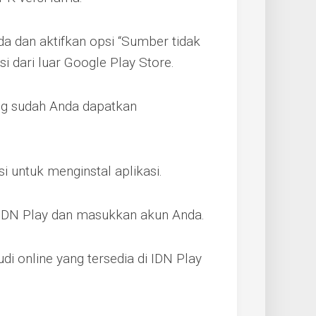
a dan aktifkan opsi “Sumber tidak
si dari luar Google Play Store.
ang sudah Anda dapatkan
si untuk menginstal aplikasi.
si IDN Play dan masukkan akun Anda.
di online yang tersedia di IDN Play