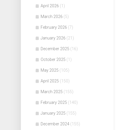
April 2026
(1)
March 2026
(5)
February 2026
(7)
January 2026
(21)
December 2025
(16)
October 2025
(1)
May 2025
(105)
April 2025
(150)
March 2025
(155)
February 2025
(140)
January 2025
(155)
December 2024
(155)