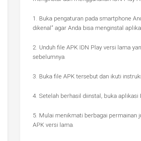
1. Buka pengaturan pada smartphone And
dikenal” agar Anda bisa menginstal aplika
2. Unduh file APK IDN Play versi lama y
sebelumnya.
3. Buka file APK tersebut dan ikuti instruk
4. Setelah berhasil diinstal, buka aplika
5. Mulai menikmati berbagai permainan ju
APK versi lama.