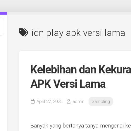
idn play apk versi lama
Kelebihan dan Kekura
APK Versi Lama
April 27, 2025
admin
Gambling
Banyak yang bertanya-tanya mengenai ke