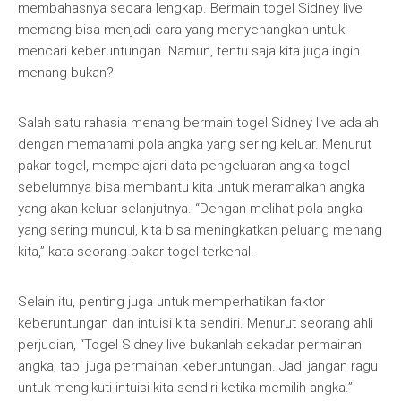
membahasnya secara lengkap. Bermain togel Sidney live
memang bisa menjadi cara yang menyenangkan untuk
mencari keberuntungan. Namun, tentu saja kita juga ingin
menang bukan?
Salah satu rahasia menang bermain togel Sidney live adalah
dengan memahami pola angka yang sering keluar. Menurut
pakar togel, mempelajari data pengeluaran angka togel
sebelumnya bisa membantu kita untuk meramalkan angka
yang akan keluar selanjutnya. “Dengan melihat pola angka
yang sering muncul, kita bisa meningkatkan peluang menang
kita,” kata seorang pakar togel terkenal.
Selain itu, penting juga untuk memperhatikan faktor
keberuntungan dan intuisi kita sendiri. Menurut seorang ahli
perjudian, “Togel Sidney live bukanlah sekadar permainan
angka, tapi juga permainan keberuntungan. Jadi jangan ragu
untuk mengikuti intuisi kita sendiri ketika memilih angka.”