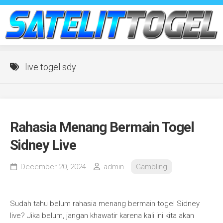
Skip
to
content
live togel sdy
Rahasia Menang Bermain Togel
Sidney Live
December 20, 2024
admin
Gambling
Sudah tahu belum rahasia menang bermain togel Sidney
live? Jika belum, jangan khawatir karena kali ini kita akan