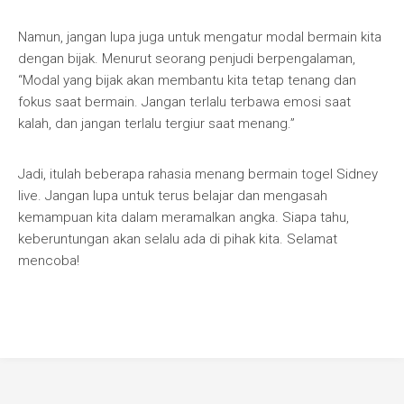
Namun, jangan lupa juga untuk mengatur modal bermain kita
dengan bijak. Menurut seorang penjudi berpengalaman,
“Modal yang bijak akan membantu kita tetap tenang dan
fokus saat bermain. Jangan terlalu terbawa emosi saat
kalah, dan jangan terlalu tergiur saat menang.”
Jadi, itulah beberapa rahasia menang bermain togel Sidney
live. Jangan lupa untuk terus belajar dan mengasah
kemampuan kita dalam meramalkan angka. Siapa tahu,
keberuntungan akan selalu ada di pihak kita. Selamat
mencoba!