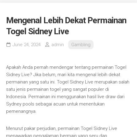
Mengenal Lebih Dekat Permainan
Togel Sidney Live
June 24, 2024
admin
Gambling
Apakah Anda pernah mendengar tentang permainan Togel
Sidney Live? Jika belum, mari kita mengenal lebih dekat
permainan yang satu ini. Togel Sidney Live merupakan salah
satu jenis permainan togel yang sangat populer di
Indonesia. Permainan ini menggunakan hasil live draw dari
Sydney pools sebagai acuan untuk menentukan
pemenangnya.
Menurut pakar perjudian, permainan Togel Sidney Live
menawarkan pengalaman bermain yang seru dan