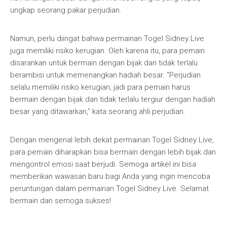
ungkap seorang pakar perjudian.
Namun, perlu diingat bahwa permainan Togel Sidney Live
juga memiliki risiko kerugian. Oleh karena itu, para pemain
disarankan untuk bermain dengan bijak dan tidak terlalu
berambisi untuk memenangkan hadiah besar. “Perjudian
selalu memiliki risiko kerugian, jadi para pemain harus
bermain dengan bijak dan tidak terlalu tergiur dengan hadiah
besar yang ditawarkan,” kata seorang ahli perjudian.
Dengan mengenal lebih dekat permainan Togel Sidney Live,
para pemain diharapkan bisa bermain dengan lebih bijak dan
mengontrol emosi saat berjudi. Semoga artikel ini bisa
memberikan wawasan baru bagi Anda yang ingin mencoba
peruntungan dalam permainan Togel Sidney Live. Selamat
bermain dan semoga sukses!