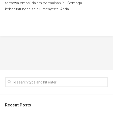
terbawa emosi dalam permainan ini. Semoga
keberuntungan selalu menyertai Anda!
Recent Posts