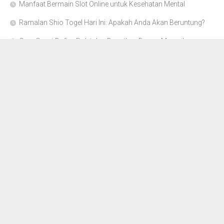
Manfaat Bermain Slot Online untuk Kesehatan Mental
Ramalan Shio Togel Hari Ini: Apakah Anda Akan Beruntung?
Cara Cepat Daftar Rolet dan Dapatkan Bonus Menarik
Judi Bola: Hiburan atau Masalah di Indonesia?
Perbedaan Poker Online di PC dan Smartphone: Mana yang
Lebih Menguntungkan?
Archives
August 2026
(30)
July 2026
(154)
June 2026
(70)
April 2026
(1)