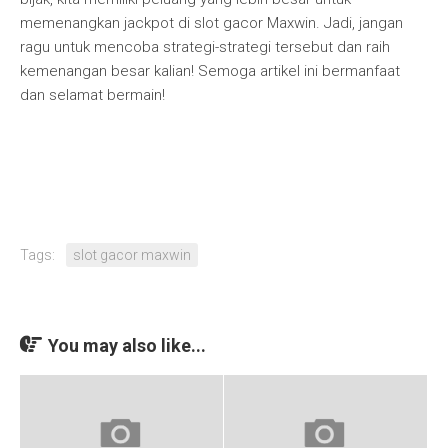
memenangkan jackpot di slot gacor Maxwin. Jadi, jangan
ragu untuk mencoba strategi-strategi tersebut dan raih
kemenangan besar kalian! Semoga artikel ini bermanfaat
dan selamat bermain!
Tags:
slot gacor maxwin
You may also like...