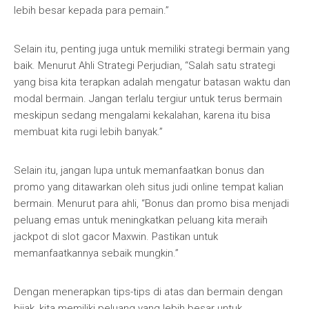
lebih besar kepada para pemain.”
Selain itu, penting juga untuk memiliki strategi bermain yang
baik. Menurut Ahli Strategi Perjudian, “Salah satu strategi
yang bisa kita terapkan adalah mengatur batasan waktu dan
modal bermain. Jangan terlalu tergiur untuk terus bermain
meskipun sedang mengalami kekalahan, karena itu bisa
membuat kita rugi lebih banyak.”
Selain itu, jangan lupa untuk memanfaatkan bonus dan
promo yang ditawarkan oleh situs judi online tempat kalian
bermain. Menurut para ahli, “Bonus dan promo bisa menjadi
peluang emas untuk meningkatkan peluang kita meraih
jackpot di slot gacor Maxwin. Pastikan untuk
memanfaatkannya sebaik mungkin.”
Dengan menerapkan tips-tips di atas dan bermain dengan
bijak, kita memiliki peluang yang lebih besar untuk