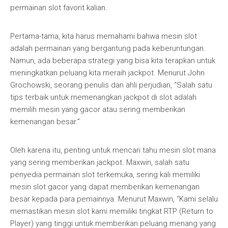
permainan slot favorit kalian.
Pertama-tama, kita harus memahami bahwa mesin slot
adalah permainan yang bergantung pada keberuntungan.
Namun, ada beberapa strategi yang bisa kita terapkan untuk
meningkatkan peluang kita meraih jackpot. Menurut John
Grochowski, seorang penulis dan ahli perjudian, “Salah satu
tips terbaik untuk memenangkan jackpot di slot adalah
memilih mesin yang gacor atau sering memberikan
kemenangan besar.”
Oleh karena itu, penting untuk mencari tahu mesin slot mana
yang sering memberikan jackpot. Maxwin, salah satu
penyedia permainan slot terkemuka, sering kali memiliki
mesin slot gacor yang dapat memberikan kemenangan
besar kepada para pemainnya. Menurut Maxwin, “Kami selalu
memastikan mesin slot kami memiliki tingkat RTP (Return to
Player) yang tinggi untuk memberikan peluang menang yang