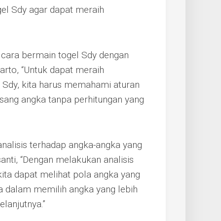
el Sdy agar dapat meraih
cara bermain togel Sdy dengan
arto, “Untuk dapat meraih
l Sdy, kita harus memahami aturan
sang angka tanpa perhitungan yang
 analisis terhadap angka-angka yang
usanti, “Dengan melakukan analisis
ita dapat melihat pola angka yang
ta dalam memilih angka yang lebih
lanjutnya.”