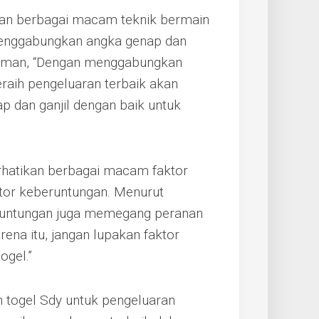
tkan berbagai macam teknik bermain
 menggabungkan angka genap dan
udiman, “Dengan menggabungkan
eraih pengeluaran terbaik akan
 dan ganjil dengan baik untuk
rhatikan berbagai macam faktor
faktor keberuntungan. Menurut
eruntungan juga memegang peranan
rena itu, jangan lupakan faktor
gel.”
 togel Sdy untuk pengeluaran