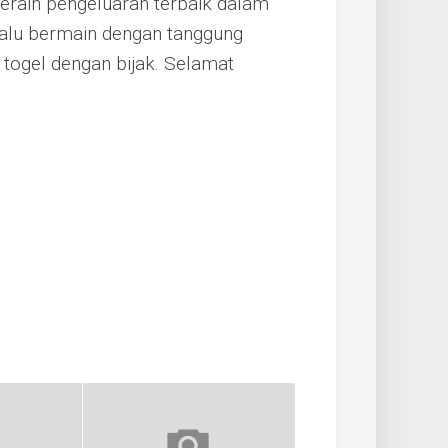
meraih pengeluaran terbaik dalam
lalu bermain dengan tanggung
 togel dengan bijak. Selamat