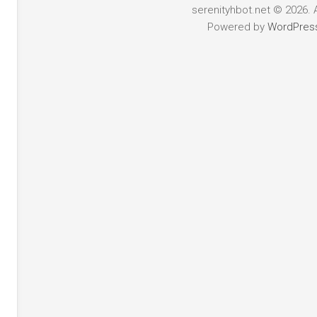
serenityhbot.net © 2026. A
Powered by
WordPres