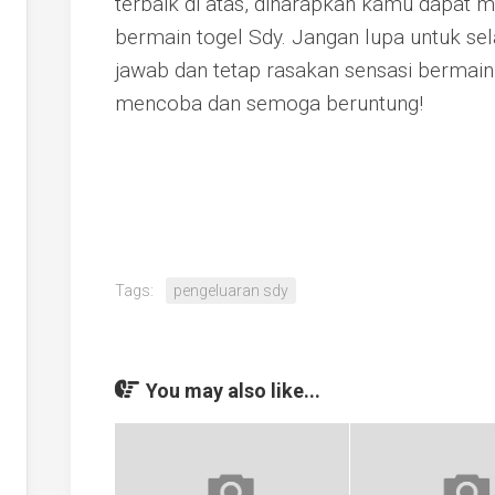
terbaik di atas, diharapkan kamu dapat 
bermain togel Sdy. Jangan lupa untuk se
jawab dan tetap rasakan sensasi bermain
mencoba dan semoga beruntung!
Tags:
pengeluaran sdy
You may also like...