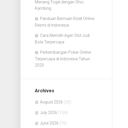
Menang Togel dengan Shio
Kambing
Panduan Bermain Rolet Online
Resmi di Indonesia
Cara Memilih Agen Slot Judi
Bola Terpercaya
Perkembangan Poker Online
Terpercaya di Indonesia Tahun
2020
Archives
August 2026
(35)
July 2026
(154)
June 2026
(70)