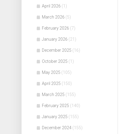
April 2026
(1)
March 2026
(5)
February 2026
(7)
January 2026
(21)
December 2025
(16)
October 2025
(1)
May 2025
(105)
April 2025
(150)
March 2025
(155)
February 2025
(140)
January 2025
(155)
December 2024
(155)