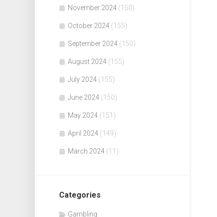
November 2024
(150)
October 2024
(155)
September 2024
(150)
August 2024
(155)
July 2024
(155)
June 2024
(150)
May 2024
(151)
April 2024
(149)
March 2024
(11)
Categories
Gambling