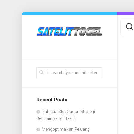
Skip
to
content
Recent Posts
Rahasia Slot Gacor: Strategi
Bermain yang Efektif
Mengoptimalkan Peluang