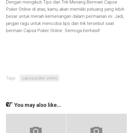
Dengan mengikuti Tips dan Trik Menang Bermain Capsa
Poker Online di atas, kamu akan memiliki peluang yang lebih
besar untuk meraih kemenangan dalam permainan ini. Jadi,
jangan ragu untuk mencoba tips dan trik tersebut saat
bermain Capsa Poker Online. Semoga berhasil!
Tags:
capsa poker online
You may also like...