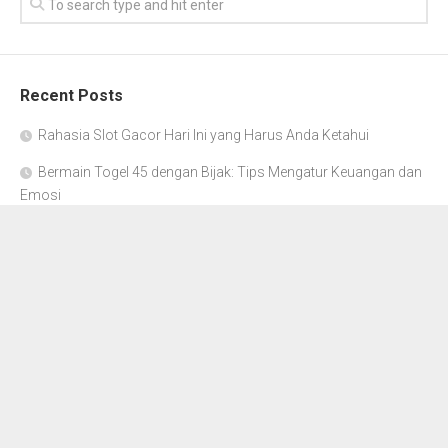
Recent Posts
Rahasia Slot Gacor Hari Ini yang Harus Anda Ketahui
Bermain Togel 45 dengan Bijak: Tips Mengatur Keuangan dan
Emosi
Bahaya dan Risiko Bermain Judi Roulette Online
Cara Mengakses Situs Judi Bola Live Streaming dengan
Mudah
Keuntungan Bermain Situs Poker Online dan Togel Terpercaya
di Indonesia
Archives