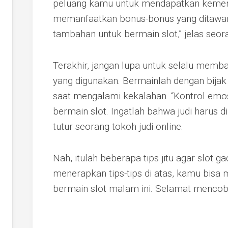
peluang kamu untuk mendapatkan kemena
memanfaatkan bonus-bonus yang ditawark
tambahan untuk bermain slot,” jelas seo
Terakhir, jangan lupa untuk selalu memb
yang digunakan. Bermainlah dengan bijak
saat mengalami kekalahan. “Kontrol emos
bermain slot. Ingatlah bahwa judi harus 
tutur seorang tokoh judi online.
Nah, itulah beberapa tips jitu agar slot
menerapkan tips-tips di atas, kamu bis
bermain slot malam ini. Selamat menco