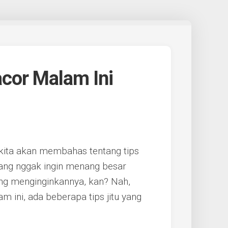
acor Malam Ini
ni kita akan membahas tentang tips
 yang nggak ingin menang besar
ng menginginkannya, kan? Nah,
 ini, ada beberapa tips jitu yang