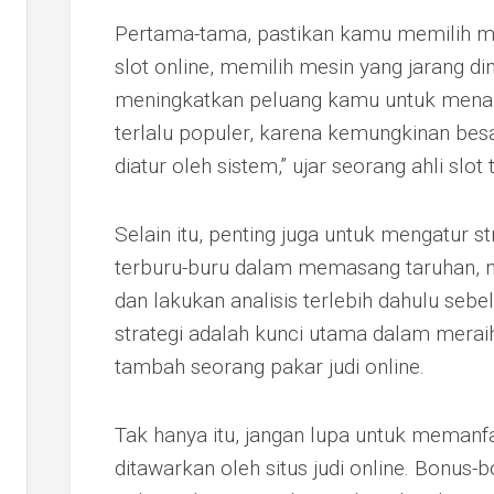
Pertama-tama, pastikan kamu memilih mes
slot online, memilih mesin yang jarang di
meningkatkan peluang kamu untuk menang
terlalu populer, karena kemungkinan besa
diatur oleh sistem,” ujar seorang ahli slo
Selain itu, penting juga untuk mengatur s
terburu-buru dalam memasang taruhan, 
dan lakukan analisis terlebih dahulu seb
strategi adalah kunci utama dalam mera
tambah seorang pakar judi online.
Tak hanya itu, jangan lupa untuk meman
ditawarkan oleh situs judi online. Bonus