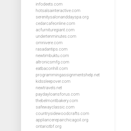
infodeets.com
hotsalsainteractive.com
serenitysalonanddayspa.org
cedarcafeonline.com
acfurnituregiant.com
undertenminutes.com
omnivere.com
rasadantips.com
newtimbuktu.com
altronicsmfg.com
eatbaconhill.com
programmingassignmentshelp.net
kidssleepover.com
newtravels.net
paydayloansforus.com
thebelmontbakery.com
safewayclassic.com
countrysidewoodcrafts.com
appliancerepairchicagoil.org
ontariotbf.org