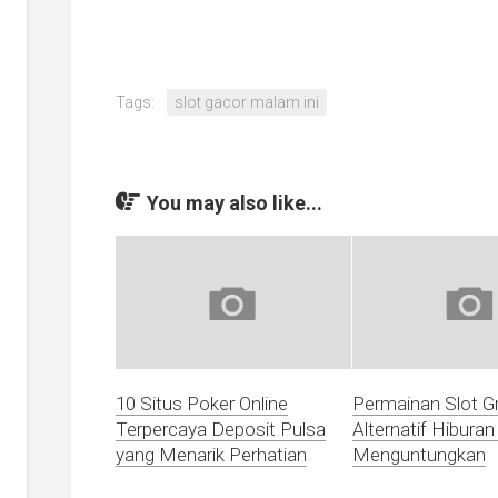
Tags:
slot gacor malam ini
You may also like...
10 Situs Poker Online
Permainan Slot Gr
Terpercaya Deposit Pulsa
Alternatif Hiburan
yang Menarik Perhatian
Menguntungkan