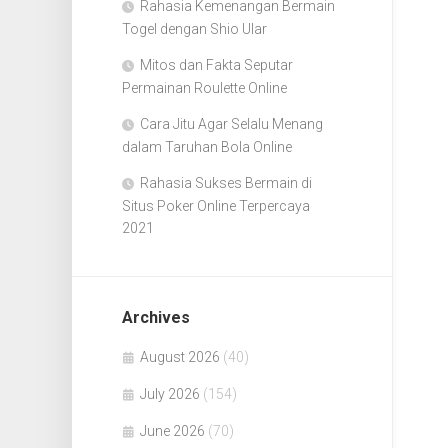
Rahasia Kemenangan Bermain
Togel dengan Shio Ular
Mitos dan Fakta Seputar
Permainan Roulette Online
Cara Jitu Agar Selalu Menang
dalam Taruhan Bola Online
Rahasia Sukses Bermain di
Situs Poker Online Terpercaya
2021
Archives
August 2026
(40)
July 2026
(154)
June 2026
(70)