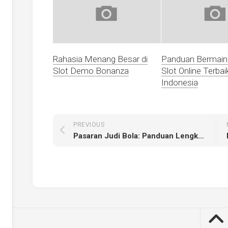
Rahasia Menang Besar di
Panduan Bermain
Slot Demo Bonanza
Slot Online Terbaik
Indonesia
PREVIOUS
Pasaran Judi Bola: Panduan Lengkap untuk Pemula