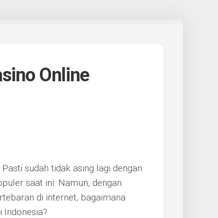
asino Online
! Pasti sudah tidak asing lagi dengan
puler saat ini. Namun, dengan
rtebaran di internet, bagaimana
i Indonesia?