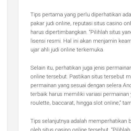
Tips pertama yang perlu diperhatikan ada
pakar judi online, reputasi situs casino 
harus dipertimbangkan. “Pilihlah situs ya
lisensi resmi. Hal ini akan menjamin kea
ujar ahli judi online terkemuka.
Selain itu, perhatikan juga jenis permaina
online tersebut. Pastikan situs tersebu
permainan yang sesuai dengan selera Anda
terbaik harus memiliki variasi permainan 
roulette, baccarat, hingga slot online,” ta
Tips selanjutnya adalah memperhatikan 
oleh situs casino online tersebut. “Pilih