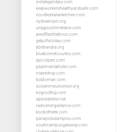
instalegendary.com
keepworkershealthyandsafe.com
noodlesitaliankitchen.com
nydreamact.org
unagisushimetairie.com
jewelflashtattoos.com
getpcfixtoday.com
bbrtbandra.org
bluebonnetcountry.com
epicclipart.com
pearlmanilahotel.com
maintdrop.com
bobtoman.com
sosanimauxtunisie.org
kogroofing.com
alpinedentist.net
radioenergiadance.com
kookotheek.com
panayiotislamprou.com
southcampusgateway.com
chateaudelisse.com