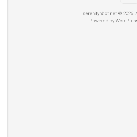
serenityhbot.net © 2026. A
Powered by
WordPres