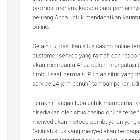
promosi menarik kepada para pemainnya.
peluang Anda untuk mendapatkan keuntunga
online.
Selain itu, pastikan situs casino online 
customer service yang ramah dan respons
akan membantu Anda dalam mengatasi b
timbul saat bermain. Pilihlah situs yang
service 24 jam penuh,” tambah pakar judi 
Terakhir, jangan lupa untuk memperhat
disediakan oleh situs casino online terseb
menyediakan metode pembayaran yang a
“Pilihlah situs yang menyediakan berba