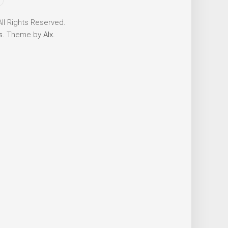
ll Rights Reserved.
s
. Theme by
Alx
.