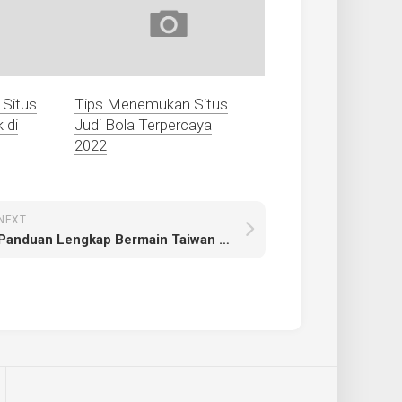
 Situs
Tips Menemukan Situs
 di
Judi Bola Terpercaya
2022
NEXT
Panduan Lengkap Bermain Taiwan Togel untuk Pemula