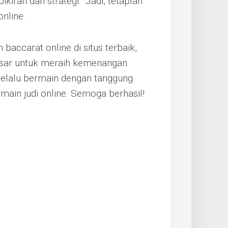
ikiran dan strategi.” Jadi, tetaplah
nline.
accarat online di situs terbaik,
esar untuk meraih kemenangan
selalu bermain dengan tanggung
main judi online. Semoga berhasil!