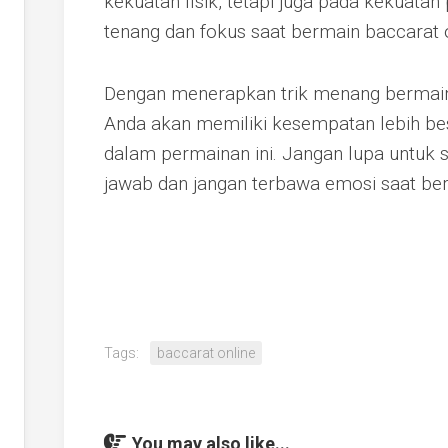
kekuatan fisik, tetapi juga pada kekuatan p
tenang dan fokus saat bermain baccarat o
Dengan menerapkan trik menang bermain b
Anda akan memiliki kesempatan lebih b
dalam permainan ini. Jangan lupa untuk 
jawab dan jangan terbawa emosi saat ber
Tags:
baccarat online
You may also like...