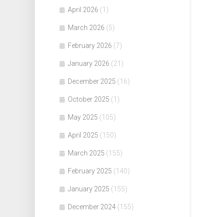
April 2026
(1)
March 2026
(5)
February 2026
(7)
January 2026
(21)
December 2025
(16)
October 2025
(1)
May 2025
(105)
April 2025
(150)
March 2025
(155)
February 2025
(140)
January 2025
(155)
December 2024
(155)