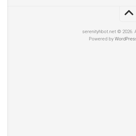
serenityhbot.net © 2026. A
Powered by
WordPres