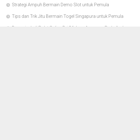
Strategi Ampuh Bermain Demo Slot untuk Pemula
Tips dan Trik Jitu Bermain Togel Singapura untuk Pemula
Bermain Judi Rolet Online Bri 24 Jam: Apa yang Perlu Anda
Ketahui
Perbandingan Situs Judi Bola Terbaik di Indonesia
Cara Mendapatkan Bonus Besar dari Situs Poker Online Judi
Uang Asli
Archives
August 2026
(25)
July 2026
(154)
June 2026
(70)