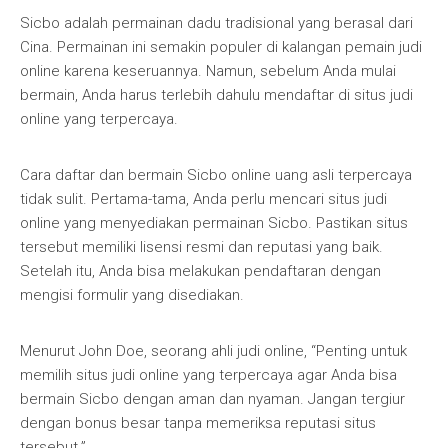
Sicbo adalah permainan dadu tradisional yang berasal dari
Cina. Permainan ini semakin populer di kalangan pemain judi
online karena keseruannya. Namun, sebelum Anda mulai
bermain, Anda harus terlebih dahulu mendaftar di situs judi
online yang terpercaya.
Cara daftar dan bermain Sicbo online uang asli terpercaya
tidak sulit. Pertama-tama, Anda perlu mencari situs judi
online yang menyediakan permainan Sicbo. Pastikan situs
tersebut memiliki lisensi resmi dan reputasi yang baik.
Setelah itu, Anda bisa melakukan pendaftaran dengan
mengisi formulir yang disediakan.
Menurut John Doe, seorang ahli judi online, “Penting untuk
memilih situs judi online yang terpercaya agar Anda bisa
bermain Sicbo dengan aman dan nyaman. Jangan tergiur
dengan bonus besar tanpa memeriksa reputasi situs
tersebut.”