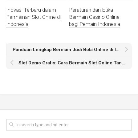
Inovasi Terbaru dalam
Peraturan dan Etika
Permainan Slot Online di
Bermain Casino Online
Indonesia
bagi Pemain Indonesia
Panduan Lengkap Bermain Judi Bola Online di Indonesia
Slot Demo Gratis: Cara Bermain Slot Online Tanpa Harus Mengeluarkan Uang