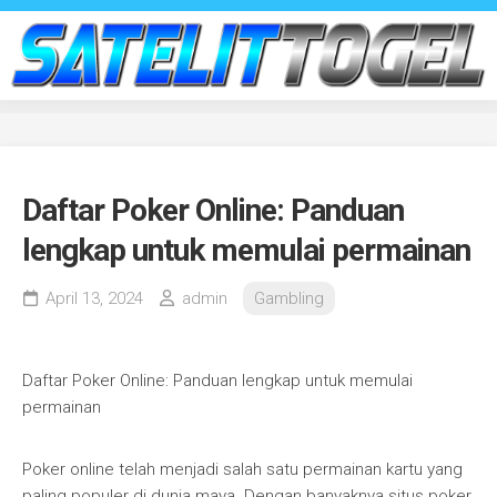
Skip
to
content
Daftar Poker Online: Panduan
lengkap untuk memulai permainan
April 13, 2024
admin
Gambling
Daftar Poker Online: Panduan lengkap untuk memulai
permainan
Poker online telah menjadi salah satu permainan kartu yang
paling populer di dunia maya. Dengan banyaknya situs poker