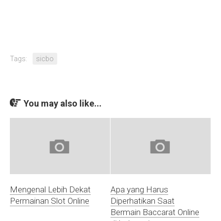
Tags:
sicbo
You may also like...
Mengenal Lebih Dekat
Apa yang Harus
Permainan Slot Online
Diperhatikan Saat
Bermain Baccarat Online