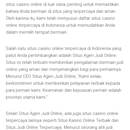
situs casino online di luar sana, penting untuk memastikan
bahwa Anda bermain di situs yang terpercaya dan aman.
Oleh karena itu, kami telah menyusun daftar situs casino
online terpercaya di Indonesia untuk memudahkan Anda
dalam memilih tempat bermain.
Salah satu situs casino online terpercaya di Indonesia yang
patut Anda pertimbangkan adalah Situs Agen Judi Online.
Situs ini telah terbukti memberikan pengalaman bermain judi
online yang aman dan menyenangkan bagi para pemainnya.
Menurut CEO Situs Agen Judi Online, “Kami selalu
berkomitmen untuk memberikan pelayanan terbaik kepada
para pemain kami. Keamanan dan kepuasan pemain adalah
prioritas utama kami.”
Selain Situs Agen Judi Online, ada juga situs casino online
terpercaya lainnya seperti Situs Kasino Online Terbaik dan
Situs Judi Online Terpercaya. Menurut seorang ahli judi