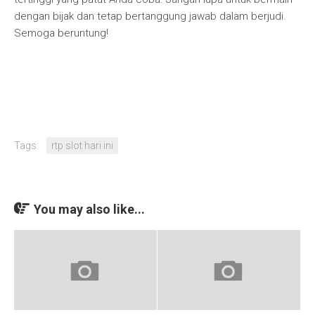
dengan bijak dan tetap bertanggung jawab dalam berjudi.
Semoga beruntung!
Tags:
rtp slot hari ini
You may also like...