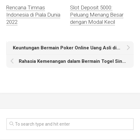
Rencana Timnas
Slot Deposit 5000:
Indonesia di Piala Dunia
Peluang Menang Besar
2022
dengan Modal Kecil
Keuntungan Bermain Poker Online Uang Asli di Situs Terpercaya
Rahasia Kemenangan dalam Bermain Togel Singapura