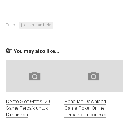
Tags:
judi taruhan bola
You may also like...
Demo Slot Gratis: 20
Panduan Download
Game Terbaik untuk
Game Poker Online
Dimainkan
Terbaik di Indonesia