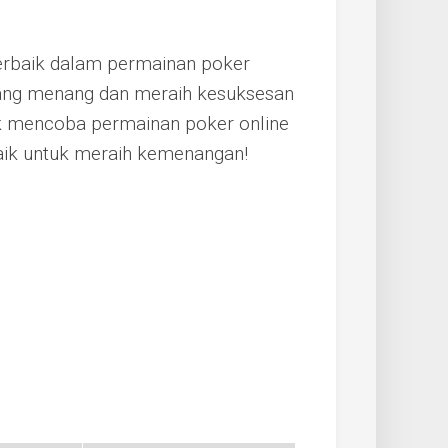
terbaik dalam permainan poker
uang menang dan meraih kesuksesan
uk mencoba permainan poker online
baik untuk meraih kemenangan!