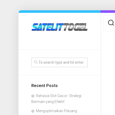
Skip
to
content
Recent Posts
Rahasia Slot Gacor: Strategi
Bermain yang Efektif
Mengoptimalkan Peluang