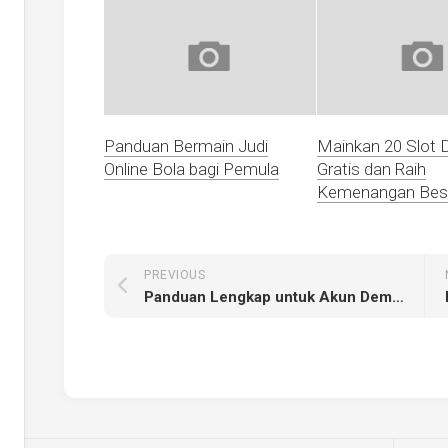
Panduan Bermain Judi
Mainkan 20 Slot
Online Bola bagi Pemula
Gratis dan Raih
Kemenangan Bes
PREVIOUS
Panduan Lengkap untuk Akun Demo Slot: Cara Berlatih Bermain Slot Secara Gratis