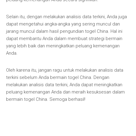
Selain itu, dengan melakukan analisis data terkini, Anda juga
dapat mengetahui angka-angka yang sering muncul dan
jarang muncul dalam hasil pengundian togel China. Hal ini
dapat membantu Anda dalam membuat strategi bermain
yang lebih baik dan meningkatkan peluang kemenangan
Anda.
Oleh karena itu, jangan ragu untuk melakukan analisis data
terkini sebelum Anda bermain togel China. Dengan
melakukan analisis data terkini, Anda dapat meningkatkan
peluang kemenangan Anda dan meraih kesuksesan dalam
bermain togel China. Semoga berhasil!