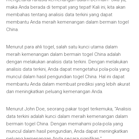
maka Anda berada di tempat yang tepat! Kali ini, kita akan
membahas tentang analisis data terkini yang dapat
membantu Anda meraih kemenangan dalam bermain togel
China.
Menurut para ahli togel, salah satu kunci utama dalam
meraih kemenangan dalam bermain togel China adalah
dengan melakukan analisis data terkini. Dengan melakukan
analisis data terkini, Anda dapat mengetahui pola-pola yang
muncul dalam hasil pengundian togel China. Hal ini dapat
membantu Anda dalam membuat prediksi yang lebih akurat
dan meningkatkan peluang kemenangan Anda.
Menurut John Doe, seorang pakar togel terkemuka, “Analisis
data terkini adalah kunci dalam meraih kemenangan dalam
bermain togel China. Dengan memahami pola-pola yang
muncul dalam hasil pengundian, Anda dapat meningkatkan
peluang kemenangan Anda secara signifikan.”