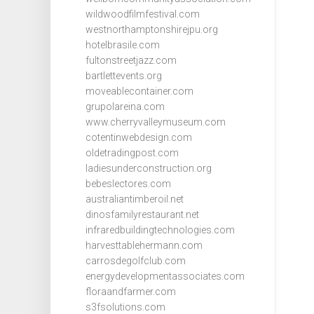
wildwoodfilmfestival.com
westnorthamptonshirejpu.org
hotelbrasile.com
fultonstreetjazz.com
bartlettevents.org
moveablecontainer.com
grupolareina.com
www.cherryvalleymuseum.com
cotentinwebdesign.com
oldetradingpost.com
ladiesunderconstruction.org
bebeslectores.com
australiantimberoil.net
dinosfamilyrestaurant.net
infraredbuildingtechnologies.com
harvesttablehermann.com
carrosdegolfclub.com
energydevelopmentassociates.com
floraandfarmer.com
s3fsolutions.com