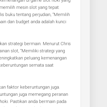
 kemenangan di game slot hoki yang
memilih mesin slot yang tepat.
s buku tentang perjudian, “Memilih
ain dan budget anda adalah kunci
ikan strategi bermain. Menurut Chris
nan slot, “Memiliki strategi yang
 meningkatkan peluang kemenangan
 keberuntungan semata saat
kan faktor keberuntungan juga.
eruntungan juga memegang peranan
hoki. Pastikan anda bermain pada