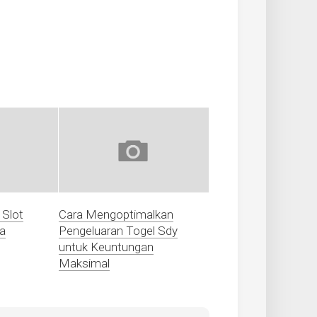
 Slot
Cara Mengoptimalkan
la
Pengeluaran Togel Sdy
untuk Keuntungan
Maksimal