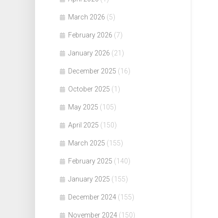
March 2026
(5)
February 2026
(7)
January 2026
(21)
December 2025
(16)
October 2025
(1)
May 2025
(105)
April 2025
(150)
March 2025
(155)
February 2025
(140)
January 2025
(155)
December 2024
(155)
November 2024
(150)