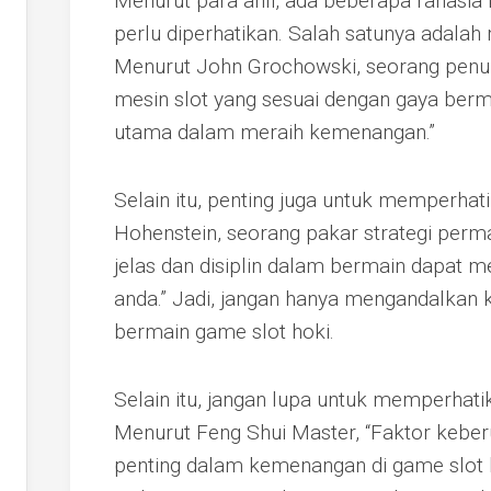
Menurut para ahli, ada beberapa rahasia
perlu diperhatikan. Salah satunya adalah 
Menurut John Grochowski, seorang penuli
mesin slot yang sesuai dengan gaya berm
utama dalam meraih kemenangan.”
Selain itu, penting juga untuk memperhat
Hohenstein, seorang pakar strategi permai
jelas dan disiplin dalam bermain dapat
anda.” Jadi, jangan hanya mengandalkan
bermain game slot hoki.
Selain itu, jangan lupa untuk memperhati
Menurut Feng Shui Master, “Faktor keb
penting dalam kemenangan di game slot 