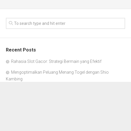
Recent Posts
Rahasia Slot Gacor: Strategi Bermain yang Efektif
Mengoptimalkan Peluang Menang Togel dengan Shio
Kambing
Panduan Bermain Rolet Online Resmi di Indonesia
Cara Memilih Agen Slot Judi Bola Terpercaya
Perkembangan Poker Online Terpercaya di Indonesia Tahun
2020