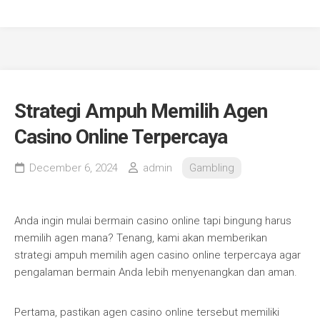
Strategi Ampuh Memilih Agen
Casino Online Terpercaya
December 6, 2024
admin
Gambling
Anda ingin mulai bermain casino online tapi bingung harus
memilih agen mana? Tenang, kami akan memberikan
strategi ampuh memilih agen casino online terpercaya agar
pengalaman bermain Anda lebih menyenangkan dan aman.
Pertama, pastikan agen casino online tersebut memiliki