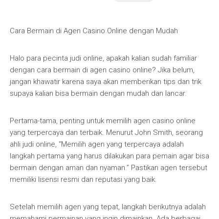
Cara Bermain di Agen Casino Online dengan Mudah
Halo para pecinta judi online, apakah kalian sudah familiar
dengan cara bermain di agen casino online? Jika belum,
jangan khawatir karena saya akan memberikan tips dan trik
supaya kalian bisa bermain dengan mudah dan lancar.
Pertama-tama, penting untuk memilih agen casino online
yang terpercaya dan terbaik. Menurut John Smith, seorang
ahli judi online, “Memilih agen yang terpercaya adalah
langkah pertama yang harus dilakukan para pemain agar bisa
bermain dengan aman dan nyaman.” Pastikan agen tersebut
memiliki lisensi resmi dan reputasi yang baik.
Setelah memilih agen yang tepat, langkah berikutnya adalah
memahami permainan yang ingin dimainkan. Ada berbagai