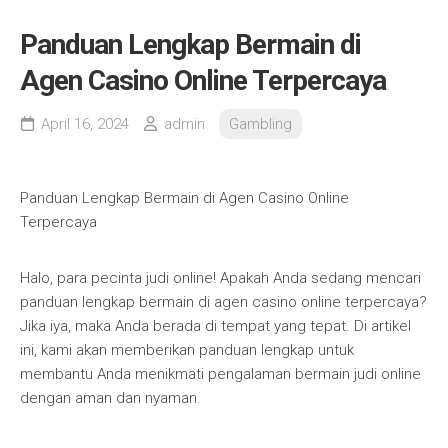
Panduan Lengkap Bermain di
Agen Casino Online Terpercaya
April 16, 2024
admin
Gambling
Panduan Lengkap Bermain di Agen Casino Online
Terpercaya
Halo, para pecinta judi online! Apakah Anda sedang mencari
panduan lengkap bermain di agen casino online terpercaya?
Jika iya, maka Anda berada di tempat yang tepat. Di artikel
ini, kami akan memberikan panduan lengkap untuk
membantu Anda menikmati pengalaman bermain judi online
dengan aman dan nyaman.