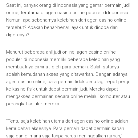
Saat ini, banyak orang di Indonesia yang gemar bermain judi
online, terutama di agen casino online populer di Indonesia.
Namun, apa sebenarnya kelebihan dari agen casino online
tersebut? Apakah benar-benar layak untuk dicoba dan
dipercaya?
Menurut beberapa ahli judi online, agen casino online
populer di Indonesia memiliki beberapa kelebihan yang
membuatnya diminati oleh para pemain. Salah satunya
adalah kemudahan akses yang ditawarkan. Dengan adanya
agen casino online, para pemain tidak perlu lagi repot pergi
ke kasino fisik untuk dapat bermain judi. Mereka dapat
mengakses permainan secara online melalui komputer atau
perangkat seluler mereka.
“Tentu saja kelebihan utama dari agen casino online adalah
kemudahan aksesnya. Para pemain dapat bermain kapan
saja dan di mana saja tanpa harus meninggalkan rumah,”