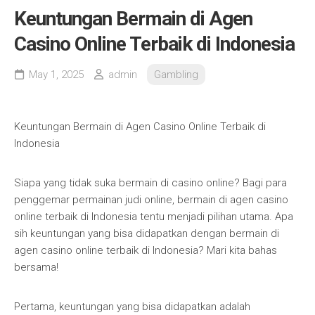
Keuntungan Bermain di Agen
Casino Online Terbaik di Indonesia
May 1, 2025
admin
Gambling
Keuntungan Bermain di Agen Casino Online Terbaik di
Indonesia
Siapa yang tidak suka bermain di casino online? Bagi para
penggemar permainan judi online, bermain di agen casino
online terbaik di Indonesia tentu menjadi pilihan utama. Apa
sih keuntungan yang bisa didapatkan dengan bermain di
agen casino online terbaik di Indonesia? Mari kita bahas
bersama!
Pertama, keuntungan yang bisa didapatkan adalah