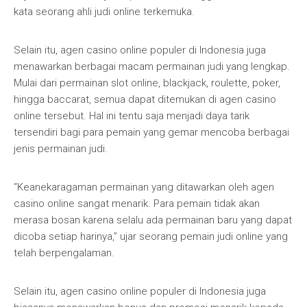
kata seorang ahli judi online terkemuka.
Selain itu, agen casino online populer di Indonesia juga
menawarkan berbagai macam permainan judi yang lengkap.
Mulai dari permainan slot online, blackjack, roulette, poker,
hingga baccarat, semua dapat ditemukan di agen casino
online tersebut. Hal ini tentu saja menjadi daya tarik
tersendiri bagi para pemain yang gemar mencoba berbagai
jenis permainan judi.
“Keanekaragaman permainan yang ditawarkan oleh agen
casino online sangat menarik. Para pemain tidak akan
merasa bosan karena selalu ada permainan baru yang dapat
dicoba setiap harinya,” ujar seorang pemain judi online yang
telah berpengalaman.
Selain itu, agen casino online populer di Indonesia juga