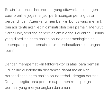
Selain itu, bonus dan promosi yang ditawarkan oleh agen
casino online juga menjadi pertimbangan penting dalam
perbandingan. Agen yang memberikan bonus yang menarik
dan adil tentu akan lebih diminati oleh para pemain. Menurut
Sarah Doe, seorang peneliti dalam bidang judi online, “Bonus
yang diberikan agen casino online dapat meningkatkan
kesempatan para pemain untuk mendapatkan keuntungan
lebih.”
Dengan memperhatikan faktor-faktor di atas, para pemain
judi online di Indonesia diharapkan dapat melakukan
perbandingan agen casino online terbaik dengan cermat.
Dengan begitu, para pemain dapat menikmati pengalaman
bermain yang menyenangkan dan aman.