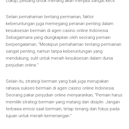
cukup, peluang untuk menang akan menjadi sangat kecil.”
Selain pemahaman tentang permainan, faktor
keberuntungan juga memegang peranan penting dalam
kesuksesan bermain di agen casino online Indonesia.
Sebagaimana yang diungkapkan oleh seorang pemain
berpengalaman, “Meskipun pemahaman tentang permainan
sangat penting, namun tanpa keberuntungan yang
mendukung, sulit untuk meraih kesuksesan dalam dunia
perjudian online.”
Selain itu, strategi bermain yang baik juga merupakan
rahasia sukses bermain di agen casino online Indonesia.
Seorang pakar perjudian online menyarankan, “Pemain harus
memiliki strategi bermain yang matang dan disiplin. Jangan
terbawa emosi saat bermain, tetap tenang dan fokus pada
tujuan untuk meraih kemenangan.”