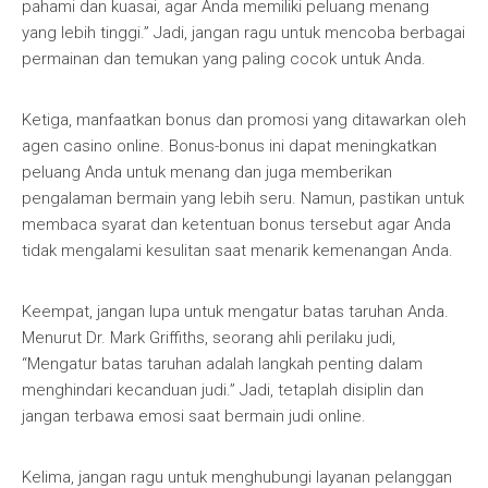
pahami dan kuasai, agar Anda memiliki peluang menang
yang lebih tinggi.” Jadi, jangan ragu untuk mencoba berbagai
permainan dan temukan yang paling cocok untuk Anda.
Ketiga, manfaatkan bonus dan promosi yang ditawarkan oleh
agen casino online. Bonus-bonus ini dapat meningkatkan
peluang Anda untuk menang dan juga memberikan
pengalaman bermain yang lebih seru. Namun, pastikan untuk
membaca syarat dan ketentuan bonus tersebut agar Anda
tidak mengalami kesulitan saat menarik kemenangan Anda.
Keempat, jangan lupa untuk mengatur batas taruhan Anda.
Menurut Dr. Mark Griffiths, seorang ahli perilaku judi,
“Mengatur batas taruhan adalah langkah penting dalam
menghindari kecanduan judi.” Jadi, tetaplah disiplin dan
jangan terbawa emosi saat bermain judi online.
Kelima, jangan ragu untuk menghubungi layanan pelanggan