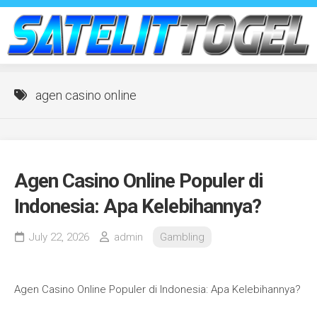
Skip
to
content
agen casino online
Agen Casino Online Populer di
Indonesia: Apa Kelebihannya?
July 22, 2026
admin
Gambling
Agen Casino Online Populer di Indonesia: Apa Kelebihannya?