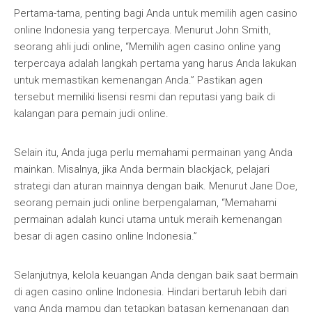
Pertama-tama, penting bagi Anda untuk memilih agen casino
online Indonesia yang terpercaya. Menurut John Smith,
seorang ahli judi online, “Memilih agen casino online yang
terpercaya adalah langkah pertama yang harus Anda lakukan
untuk memastikan kemenangan Anda.” Pastikan agen
tersebut memiliki lisensi resmi dan reputasi yang baik di
kalangan para pemain judi online.
Selain itu, Anda juga perlu memahami permainan yang Anda
mainkan. Misalnya, jika Anda bermain blackjack, pelajari
strategi dan aturan mainnya dengan baik. Menurut Jane Doe,
seorang pemain judi online berpengalaman, “Memahami
permainan adalah kunci utama untuk meraih kemenangan
besar di agen casino online Indonesia.”
Selanjutnya, kelola keuangan Anda dengan baik saat bermain
di agen casino online Indonesia. Hindari bertaruh lebih dari
yang Anda mampu dan tetapkan batasan kemenangan dan