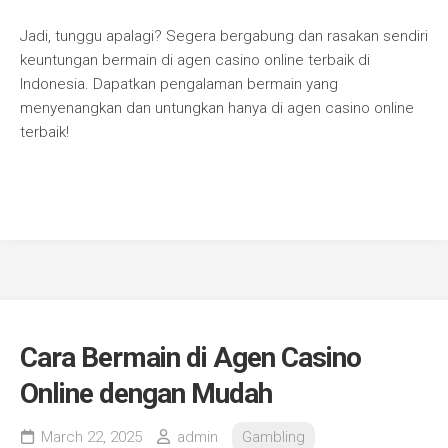
Jadi, tunggu apalagi? Segera bergabung dan rasakan sendiri
keuntungan bermain di agen casino online terbaik di
Indonesia. Dapatkan pengalaman bermain yang
menyenangkan dan untungkan hanya di agen casino online
terbaik!
Cara Bermain di Agen Casino
Online dengan Mudah
March 22, 2025
admin
Gambling