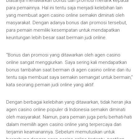
biasanya menawarkan bonus dan promosi menarik kepada
para pemainnya. Hal ini tentu saja menjadi kelebihan lain
yang membuat agen casino online semakin diminati oleh
masyarakat. Dengan adanya bonus dan promosi tersebut,
para pemain memiliki kesempatan untuk mendapatkan
keuntungan lebih besar saat bermain judi online.
“Bonus dan promosi yang ditawarkan oleh agen casino
online sangat menggiurkan. Saya sering kali mendapatkan
bonus tambahan saat bermain di agen casino online dan itu
tentu saja membuat saya semakin semangat untuk bermain,”
kata seorang pemain judi online yang aktif.
Dengan berbagai kelebihan yang ditawarkan, tidak heran jika
agen casino online populer di Indonesia semakin diminati
oleh masyarakat. Namun, para pemain juga perlu berhati-hati
dalam memilih agen casino online yang terpercaya dan
terjamin keamanannya. Sebelum memutuskan untuk