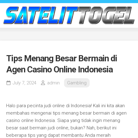
Skip
to
content
Tips Menang Besar Bermain di
Agen Casino Online Indonesia
July 7, 2024
admin
Gambling
Halo para pecinta judi online di Indonesia! Kali ini kita akan
membahas mengenai tips menang besar bermain di agen
casino online Indonesia. Siapa yang tidak ingin menang
besar saat bermain judi online, bukan? Nah, berikut ini
beberapa tips yang dapat membantu Anda meraih