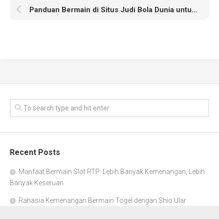
Panduan Bermain di Situs Judi Bola Dunia untuk Pemain Indonesia
Recent Posts
Manfaat Bermain Slot RTP: Lebih Banyak Kemenangan, Lebih
Banyak Keseruan
Rahasia Kemenangan Bermain Togel dengan Shio Ular
Mitos dan Fakta Seputar Permainan Roulette Online