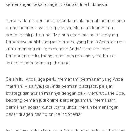
kemenangan besar di agen casino online Indonesia.
Pertama-tama, penting bagi Anda untuk memilih agen casino
online Indonesia yang terpercaya. Menurut John Smith,
seorang ahli judi online, “Memilih agen casino online yang
terpercaya adalah langkah pertama yang harus Anda lakukan
untuk memastikan kemenangan Anda.” Pastikan agen
tersebut memiliki lisensi resmi dan reputasi yang baik di
kalangan para pemain judi online.
Selain itu, Anda juga perlu memahami permainan yang Anda
mainkan. Misalnya, jika Anda bermain blackjack, pelajari
strategi dan aturan mainnya dengan baik. Menurut Jane Doe,
seorang pemain judi online berpengalaman, “Memahami
permainan adalah kunci utama untuk meraih kemenangan
besar di agen casino online Indonesia.”
Selanjutnya, kelola keuangan Anda dengan baik saat bermain