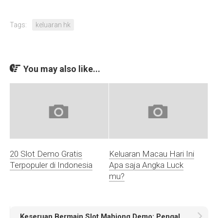
Tags:
keluaran hk
You may also like...
20 Slot Demo Gratis
Keluaran Macau Hari Ini
Terpopuler di Indonesia
Apa saja Angka Luck
mu?
Keseruan Bermain Slot Mahjong Demo: Pengalaman Bermain yang Menarik