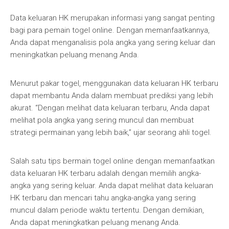
Data keluaran HK merupakan informasi yang sangat penting
bagi para pemain togel online. Dengan memanfaatkannya,
Anda dapat menganalisis pola angka yang sering keluar dan
meningkatkan peluang menang Anda.
Menurut pakar togel, menggunakan data keluaran HK terbaru
dapat membantu Anda dalam membuat prediksi yang lebih
akurat. “Dengan melihat data keluaran terbaru, Anda dapat
melihat pola angka yang sering muncul dan membuat
strategi permainan yang lebih baik,” ujar seorang ahli togel.
Salah satu tips bermain togel online dengan memanfaatkan
data keluaran HK terbaru adalah dengan memilih angka-
angka yang sering keluar. Anda dapat melihat data keluaran
HK terbaru dan mencari tahu angka-angka yang sering
muncul dalam periode waktu tertentu. Dengan demikian,
Anda dapat meningkatkan peluang menang Anda.