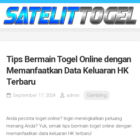
Skip
to
content
Tips Bermain Togel Online dengan
Memanfaatkan Data Keluaran HK
Terbaru
September 17, 2024
admin
Gambling
Anda pecinta togel online? Ingin meningkatkan peluang
menang Anda? Yuk, simak tips bermain togel online dengan
memanfaatkan data keluaran HK terbaru!